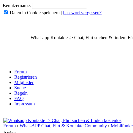
Benutzername:
Daten in Cookie speichern
|
Passwort vergessen?
Whatsapp Kontakte -> Chat, Flirt suchen & finden: Für
Forum
Registrieren
Mitglieder
Suche
Regeln
FAQ
Impressum
Forum
›
WhatsAPP Chat, Flirt & Kontakte Community
›
Mobilfunkes
Arslan