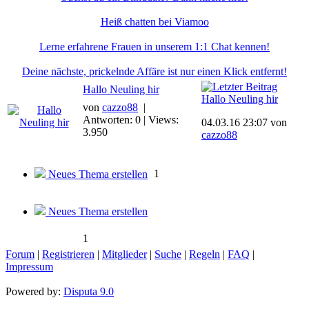
Heiß chatten bei Viamoo
Lerne erfahrene Frauen in unserem 1:1 Chat kennen!
Deine nächste, prickelnde Affäre ist nur einen Klick entfernt!
Hallo Neuling hir
Hallo Neuling hir
von
cazzo88
|
Antworten: 0 | Views:
04.03.16 23:07 von
3.950
cazzo88
1
Neues Thema erstellen
Neues Thema erstellen
1
Forum
|
Registrieren
|
Mitglieder
|
Suche
|
Regeln
|
FAQ
|
Impressum
Powered by:
Disputa 9.0