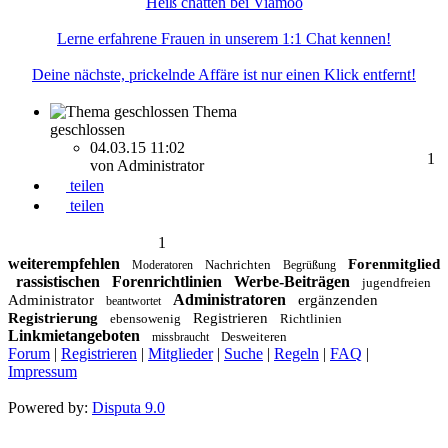
Heiß chatten bei Viamoo
Lerne erfahrene Frauen in unserem 1:1 Chat kennen!
Deine nächste, prickelnde Affäre ist nur einen Klick entfernt!
Thema
geschlossen
04.03.15 11:02
1
von Administrator
teilen
teilen
1
weiterempfehlen
Forenmitglied
Nachrichten
Moderatoren
Begrüßung
rassistischen
Forenrichtlinien
Werbe-Beiträgen
jugendfreien
Administratoren
Administrator
ergänzenden
beantwortet
Registrierung
Registrieren
ebensowenig
Richtlinien
Linkmietangeboten
Desweiteren
missbraucht
Forum
|
Registrieren
|
Mitglieder
|
Suche
|
Regeln
|
FAQ
|
Impressum
Powered by:
Disputa 9.0